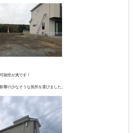
可能性が
大
です！
影響の少なそうな箇所を選びました。